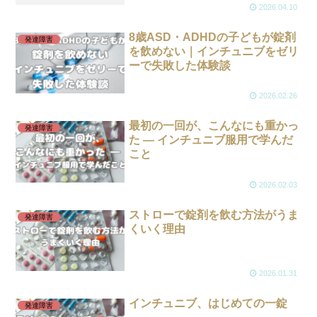
2026.04.10
8歳ASD・ADHDの子どもが錠剤
発達障害
を飲めない｜インチュニブをゼリ
ーで失敗した体験談
2026.02.26
最初の一回が、こんなにも重かっ
発達障害
た ― インチュニブ服用で学んだ
こと
2026.02.03
ストローで錠剤を飲む方法がうま
発達障害
くいく理由
2026.01.31
インチュニブ、はじめての一錠
発達障害