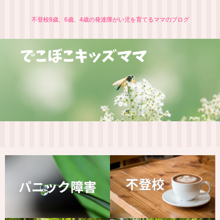
不登校8歳、6歳、4歳の発達障がい児を育てるママのブログ