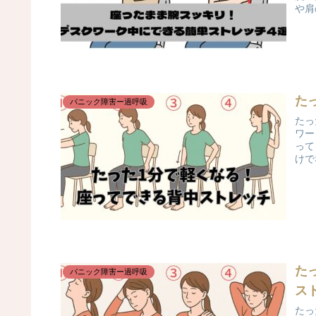
や肩
た
パニック障害ー過呼吸
たっ
ワー
って
けで
た
パニック障害ー過呼吸
ス
たっ