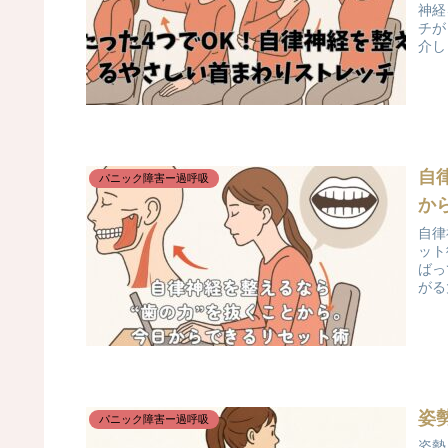
神経
チが
介し
自
パニック障害ー過呼吸
か
自律
ット
ばっ
がる
姿
パニック障害ー過呼吸
姿勢