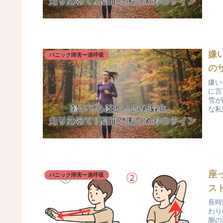
嫌
パニック障害ー過呼吸
の
嫌い
に言
雪が
な私
座
パニック障害ー過呼吸
ス
長時
わり
腕の