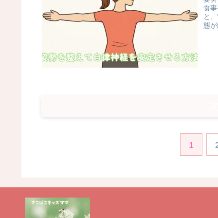
食事
と、
態が
1