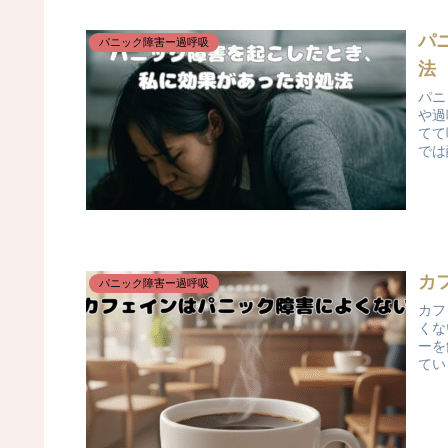
パ
パニック障害ー過呼吸
法
パニ
や過
てて
では
カ
パニック障害ー過呼吸
カフ
くな
ーを
てい