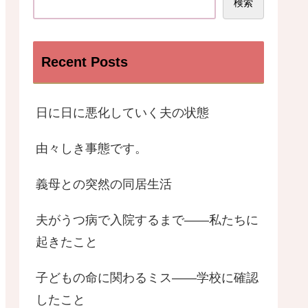
検索
Recent Posts
日に日に悪化していく夫の状態
由々しき事態です。
義母との突然の同居生活
夫がうつ病で入院するまで――私たちに
起きたこと
子どもの命に関わるミス——学校に確認
したこと