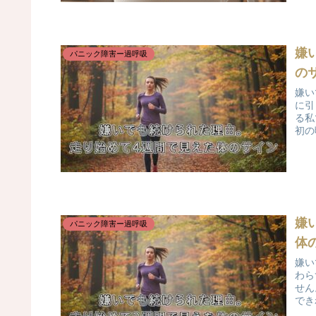
嫌
パニック障害ー過呼吸
の
嫌い
に引
る私
初の
嫌
パニック障害ー過呼吸
体
嫌い
わら
せん
でき