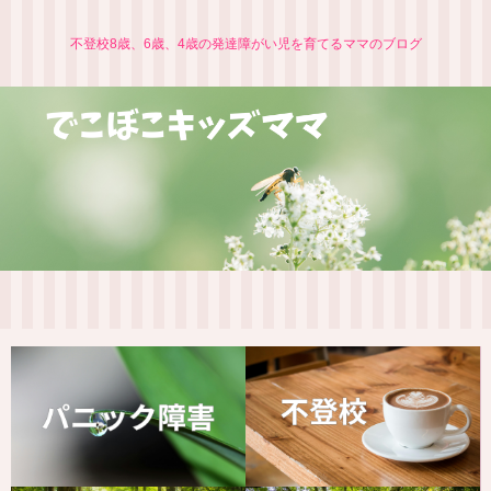
不登校8歳、6歳、4歳の発達障がい児を育てるママのブログ