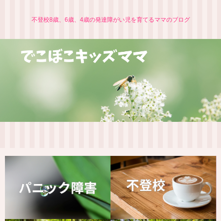
不登校8歳、6歳、4歳の発達障がい児を育てるママのブログ