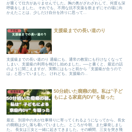
が重くて仕方がありませんでした。胸の奥がざわざわして、何度も深
呼吸をしました。 それでも、不用な抗不安薬を飲まずにその場に向
かえたことは、少しだけ自分を誇りに思って...
支援級までの長い道のり
不登校
支援級までの長い道のり 通級にも、通常の教室にも行けなくなって
しまい、支援級の利用を検討し始めました。──と書くと、最近の話
のように聞こえますが、実際にはもっと前から「支援級が合うので
は」と思っていました。 けれども、支援級の...
50分続いた癇癪の朝。私は“子ど
発達障害
もによる家庭内DV”を疑った
最近、別居中の夫が仕事帰りに寄ってくれるようになってから、長女
の癇癪は少し落ち着いていました。 ところが今朝、また爆発しまし
た。 長女は三女と一緒に起きてきました。その瞬間、三女を突き飛