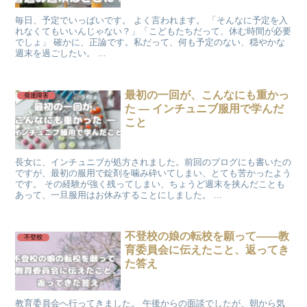
毎日、予定でいっぱいです。 よく言われます。 「そんなに予定を入
れなくてもいいんじゃない？」「こどもたちだって、休む時間が必要
でしょ」 確かに、正論です。私だって、何も予定のない、穏やかな
週末を過ごしたい。 ...
最初の一回が、こんなにも重かっ
発達障害
た ― インチュニブ服用で学んだ
こと
長女に、インチュニブが処方されました。前回のブログにも書いたの
ですが、最初の服用で錠剤を噛み砕いてしまい、とても苦かったよう
です。 その経験が強く残ってしまい、ちょうど週末を挟んだことも
あって、一旦服用はお休みすることにしました。 ...
不登校の娘の転校を願って——教
不登校
育委員会に伝えたこと、返ってき
た答え
教育委員会へ行ってきました。 午後からの面談でしたが、朝から気