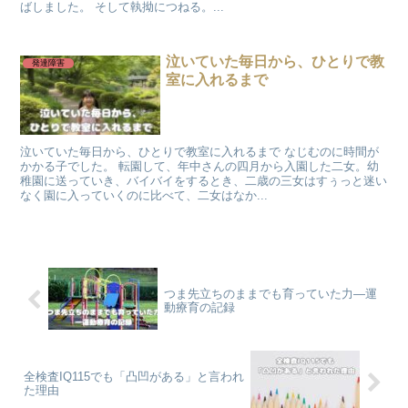
ばしました。 そして執拗につねる。...
泣いていた毎日から、ひとりで教
発達障害
室に入れるまで
泣いていた毎日から、ひとりで教室に入れるまで なじむのに時間が
かかる子でした。 転園して、年中さんの四月から入園した二女。幼
稚園に送っていき、バイバイをするとき、二歳の三女はすぅっと迷い
なく園に入っていくのに比べて、二女はなか...
つま先立ちのままでも育っていた力―運
動療育の記録
全検査IQ115でも「凸凹がある」と言われ
た理由