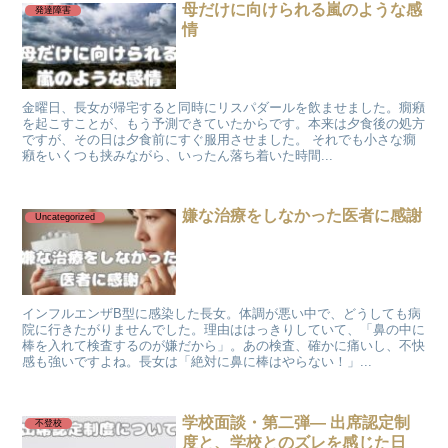
母だけに向けられる嵐のような感
発達障害
情
金曜日、長女が帰宅すると同時にリスパダールを飲ませました。癇癪
を起こすことが、もう予測できていたからです。本来は夕食後の処方
ですが、その日は夕食前にすぐ服用させました。 それでも小さな癇
癪をいくつも挟みながら、いったん落ち着いた時間...
嫌な治療をしなかった医者に感謝
Uncategorized
インフルエンザB型に感染した長女。体調が悪い中で、どうしても病
院に行きたがりませんでした。理由ははっきりしていて、「鼻の中に
棒を入れて検査するのが嫌だから」。あの検査、確かに痛いし、不快
感も強いですよね。長女は「絶対に鼻に棒はやらない！」...
学校面談・第二弾― 出席認定制
不登校
度と、学校とのズレを感じた日