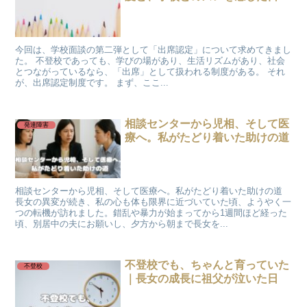
今回は、学校面談の第二弾として「出席認定」について求めてきまし
た。 不登校であっても、学びの場があり、生活リズムがあり、社会
とつながっているなら、「出席」として扱われる制度がある。 それ
が、出席認定制度です。 まず、ここ...
相談センターから児相、そして医
発達障害
療へ。私がたどり着いた助けの道
相談センターから児相、そして医療へ。私がたどり着いた助けの道
長女の異変が続き、私の心も体も限界に近づいていた頃、ようやく一
つの転機が訪れました。錯乱や暴力が始まってから1週間ほど経った
頃、別居中の夫にお願いし、夕方から朝まで長女を...
不登校でも、ちゃんと育っていた
不登校
｜長女の成長に祖父が泣いた日