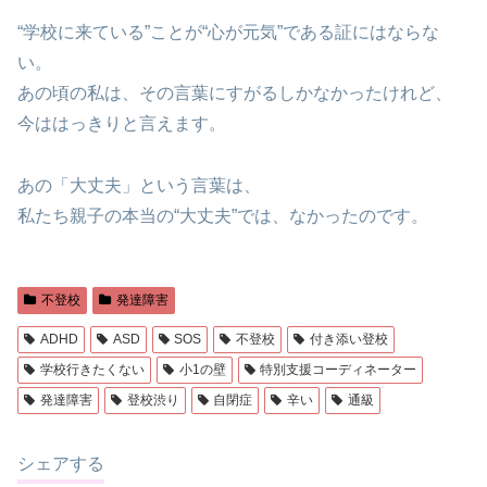
“学校に来ている”ことが“心が元気”である証にはならな
い。
あの頃の私は、その言葉にすがるしかなかったけれど、
今ははっきりと言えます。
あの「大丈夫」という言葉は、
私たち親子の本当の“大丈夫”では、なかったのです。
不登校
発達障害
ADHD
ASD
SOS
不登校
付き添い登校
学校行きたくない
小1の壁
特別支援コーディネーター
発達障害
登校渋り
自閉症
辛い
通級
シェアする