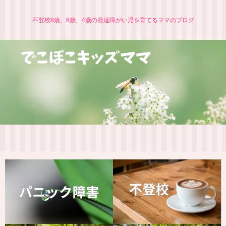
不登校8歳、6歳、4歳の発達障がい児を育てるママのブログ