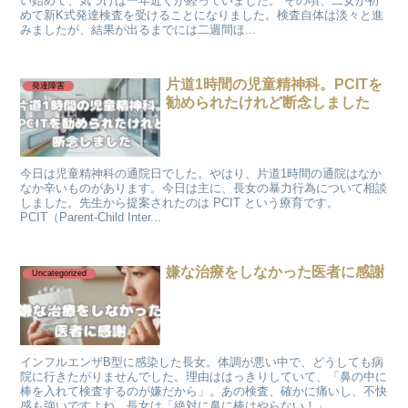
い始めて、気づけば一年近くが経っていました。 その頃、二女が初
めて新K式発達検査を受けることになりました。検査自体は淡々と進
みましたが、結果が出るまでには二週間ほ...
片道1時間の児童精神科。PCITを
発達障害
勧められたけれど断念しました
今日は児童精神科の通院日でした。やはり、片道1時間の通院はなか
なか辛いものがあります。今日は主に、長女の暴力行為について相談
しました。先生から提案されたのは PCIT という療育です。
PCIT（Parent-Child Inter...
嫌な治療をしなかった医者に感謝
Uncategorized
インフルエンザB型に感染した長女。体調が悪い中で、どうしても病
院に行きたがりませんでした。理由ははっきりしていて、「鼻の中に
棒を入れて検査するのが嫌だから」。あの検査、確かに痛いし、不快
感も強いですよね。長女は「絶対に鼻に棒はやらない！」...