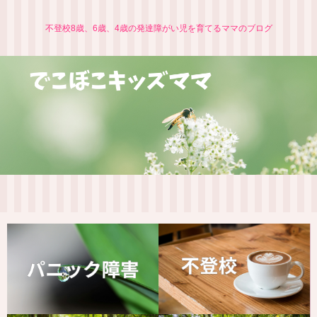
不登校8歳、6歳、4歳の発達障がい児を育てるママのブログ