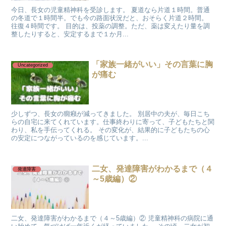
今日、長女の児童精神科を受診します。 夏道なら片道１時間。普通
の冬道で１時間半。でも今の路面状況だと、おそらく片道２時間。
往復４時間です。 目的は、投薬の調整。ただ、薬は変えたり量を調
整したりすると、安定するまで１か月...
「家族一緒がいい」その言葉に胸
Uncategorized
が痛む
少しずつ、長女の癇癪が減ってきました。 別居中の夫が、毎日こち
らの自宅に来てくれています。仕事終わりに寄って、子どもたちと関
わり、私を手伝ってくれる。 その変化が、結果的に子どもたちの心
の安定につながっているのを感じています。...
二女、発達障害がわかるまで（４
発達障害
～5歳編）②
二女、発達障害がわかるまで（４～5歳編）② 児童精神科の病院に通