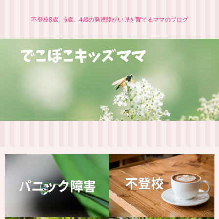
不登校8歳、6歳、4歳の発達障がい児を育てるママのブログ