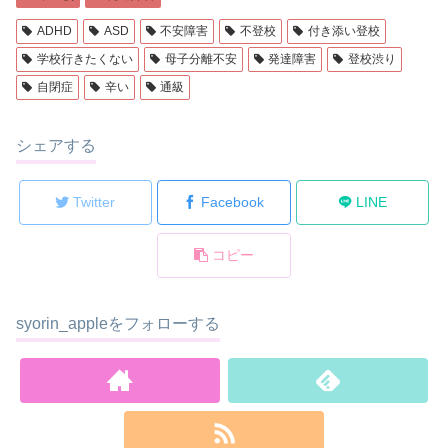
ADHD
ASD
不安障害
不登校
付き添い登校
学校行きたくない
母子分離不安
発達障害
登校渋り
自閉症
辛い
通級
シェアする
Twitter
Facebook
LINE
コピー
syorin_appleをフォローする