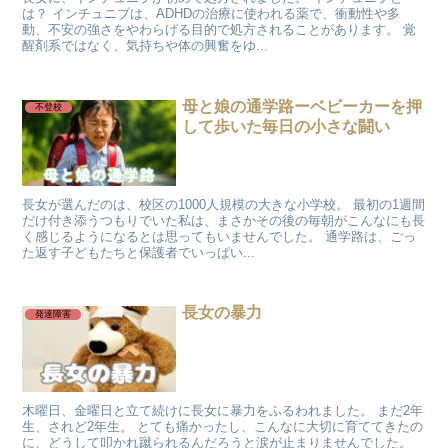
は？ インチュニブは、ADHDの治療に使われる薬で、衝動性や多
動、不安の強さをやわらげる目的で処方されることがあります。 覚
醒剤系ではなく、気持ちや体の興奮をゆ...
母と娘の通学路ーベビーカーを押
不登校
して歩いた毎日の小さな闘い
長女が選んだのは、校区の1000人規模の大きな小学校。 最初の1週間
だけ付き添うつもりでいた私は、まさかその後の毎朝がこんなにも長
く感じるようになるとは思ってもいませんでした。 通学路は、ごっ
た返す子どもたちと保護者でいっぱい...
長女の暴力
発達障害
木曜日、金曜日と立て続けに長女に暴力をふるわれました。 まだ2年
生、されど2年生。 とても痛かったし、こんなに大切に育ててきたの
に、どうして叩かれ蹴られるんだろうと涙が止まりませんでした。