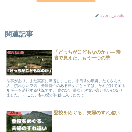
syorin_apple
関連記事
「どっちがこどもなのか」― 帰
発達障害
省で見えた、もう一つの壁
法事があり、また実家に帰省しました。非日常の環境、たくさんの
人、慣れない空気。発達特性のある長女にとっては、それだけでエネ
ルギーを消耗する状況です。 案の定、長女と次女が言い合いになり
ました。 そこに、私の父が仲裁に入ったので...
登校をめぐる、夫婦のすれ違い
不登校