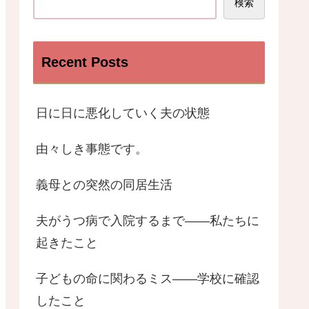
検索
Recent Posts
日に日に悪化していく夫の状態
由々しき事態です。
義母との突然の同居生活
夫がうつ病で入院するまで――私たちに
起きたこと
子どもの命に関わるミス——学校に確認
したこと