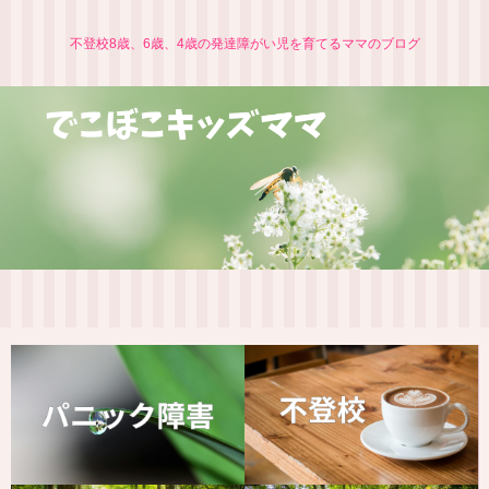
不登校8歳、6歳、4歳の発達障がい児を育てるママのブログ