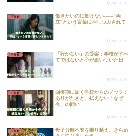
2025.11.09
働きたいのに働けない――“両
不登校
立”という言葉に押しつぶされて
2025.11.08
「行かない」の受容：学校がすべ
不登校
てではないと心が追いついた日
2025.11.05
回復期に届く学校からのノック：
不登校
ありがたさと、拭えない「なぜ
今」の問い
2025.11.03
母子分離不安を乗り越え、きらめ
不登校