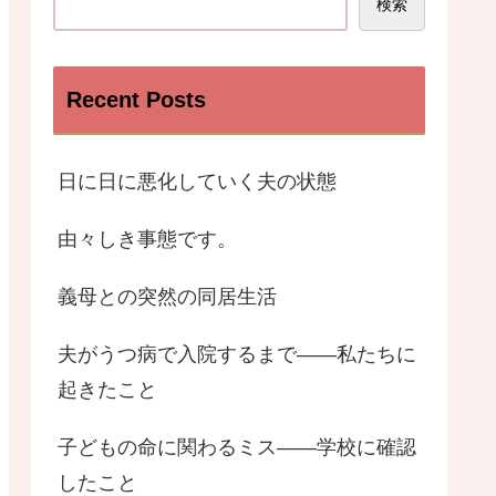
検索
Recent Posts
日に日に悪化していく夫の状態
由々しき事態です。
義母との突然の同居生活
夫がうつ病で入院するまで――私たちに
起きたこと
子どもの命に関わるミス——学校に確認
したこと