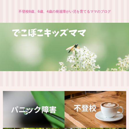
不登校8歳、6歳、4歳の発達障がい児を育てるママのブログ