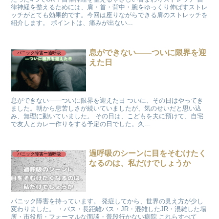
律神経を整えるためには、肩・首・背中・腕をゆっくり伸ばすストレ
ッチがとても効果的です。今回は座りながらできる肩のストレッチを
紹介します。 ポイントは、痛みが出ない...
息ができない――ついに限界を迎
パニック障害ー過呼吸
えた日
息ができない――ついに限界を迎えた日 ついに、その日はやってき
ました。朝から息苦しさが続いていましたが、気のせいだと思い込
み、無理に動いていました。 その日は、こどもを夫に預けて、自宅
で友人とカレー作りをする予定の日でした。久...
過呼吸のシーンに目をそむけたく
パニック障害ー過呼吸
なるのは、私だけでしょうか
パニック障害を持っています。 発症してから、世界の見え方が少し
変わりました。 ・バス・長距離バス・JR・混雑したJR・混雑した場
所・市役所・フォーマルな面談・普段行かない病院 これらすべて