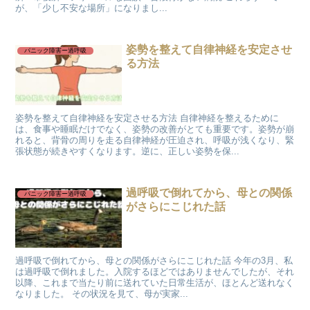
が、「少し不安な場所」になりまし...
姿勢を整えて自律神経を安定させ
パニック障害ー過呼吸
る方法
姿勢を整えて自律神経を安定させる方法 自律神経を整えるために
は、食事や睡眠だけでなく、姿勢の改善がとても重要です。姿勢が崩
れると、背骨の周りを走る自律神経が圧迫され、呼吸が浅くなり、緊
張状態が続きやすくなります。逆に、正しい姿勢を保...
過呼吸で倒れてから、母との関係
パニック障害ー過呼吸
がさらにこじれた話
過呼吸で倒れてから、母との関係がさらにこじれた話 今年の3月、私
は過呼吸で倒れました。入院するほどではありませんでしたが、それ
以降、これまで当たり前に送れていた日常生活が、ほとんど送れなく
なりました。 その状況を見て、母が実家...